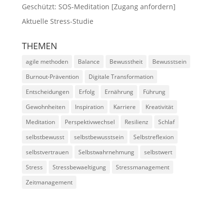
Geschützt: SOS-Meditation [Zugang anfordern]
Aktuelle Stress-Studie
THEMEN
agile methoden
Balance
Bewusstheit
Bewusstsein
Burnout-Prävention
Digitale Transformation
Entscheidungen
Erfolg
Ernährung
Führung
Gewohnheiten
Inspiration
Karriere
Kreativität
Meditation
Perspektivwechsel
Resilienz
Schlaf
selbstbewusst
selbstbewusstsein
Selbstreflexion
selbstvertrauen
Selbstwahrnehmung
selbstwert
Stress
Stressbewaeltigung
Stressmanagement
Zeitmanagement