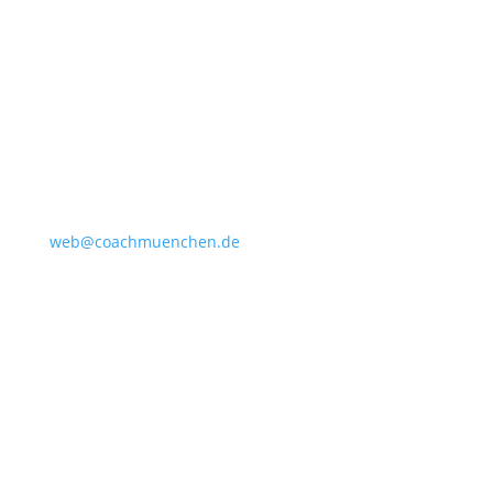
Kommunikation. Selbstbewusstsein.
KONTAKT
Coach München
Elke Friedrichs
Coach & Mentorin
E-MAIL
web@coachmuenchen.de
IMPRESSUM
DATENSCHUTZ
BUCHUNGSBEDINGUNGEN
WIDERRUFSBELEHRUNG