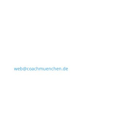
Kommunikation. Selbstbewusstsein.
KONTAKT
Coach München
Elke Friedrichs
Coach & Mentorin
E-MAIL
web@coachmuenchen.de
IMPRESSUM
DATENSCHUTZ
BUCHUNGSBEDINGUNGEN
WIDERRUFSBELEHRUNG