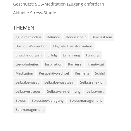
Geschützt: SOS-Meditation [Zugang anfordern]
Aktuelle Stress-Studie
THEMEN
agile methoden
Balance
Bewusstheit
Bewusstsein
Burnout-Prävention
Digitale Transformation
Entscheidungen
Erfolg
Ernährung
Führung
Gewohnheiten
Inspiration
Karriere
Kreativität
Meditation
Perspektivwechsel
Resilienz
Schlaf
selbstbewusst
selbstbewusstsein
Selbstreflexion
selbstvertrauen
Selbstwahrnehmung
selbstwert
Stress
Stressbewaeltigung
Stressmanagement
Zeitmanagement